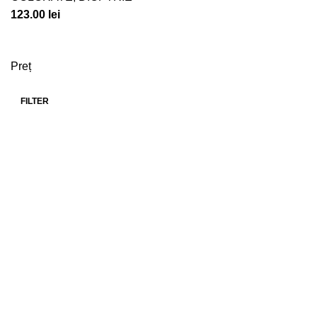
123.00
lei
Preț
FILTER
Min
Max
price
price