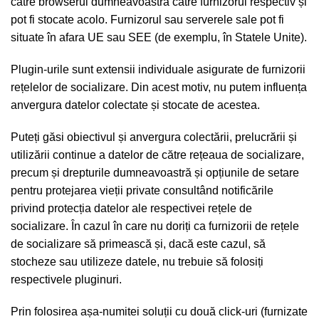
către browserul dumneavoastră către furnizorul respectiv și
pot fi stocate acolo. Furnizorul sau serverele sale pot fi
situate în afara UE sau SEE (de exemplu, în Statele Unite).
Plugin-urile sunt extensii individuale asigurate de furnizorii
rețelelor de socializare. Din acest motiv, nu putem influența
anvergura datelor colectate și stocate de acestea.
Puteți găsi obiectivul și anvergura colectării, prelucrării și
utilizării continue a datelor de către rețeaua de socializare,
precum și drepturile dumneavoastră și opțiunile de setare
pentru protejarea vieții private consultând notificările
privind protecția datelor ale respectivei rețele de
socializare. În cazul în care nu doriți ca furnizorii de rețele
de socializare să primească și, dacă este cazul, să
stocheze sau utilizeze datele, nu trebuie să folosiți
respectivele pluginuri.
Prin folosirea așa-numitei soluții cu două click-uri (furnizate