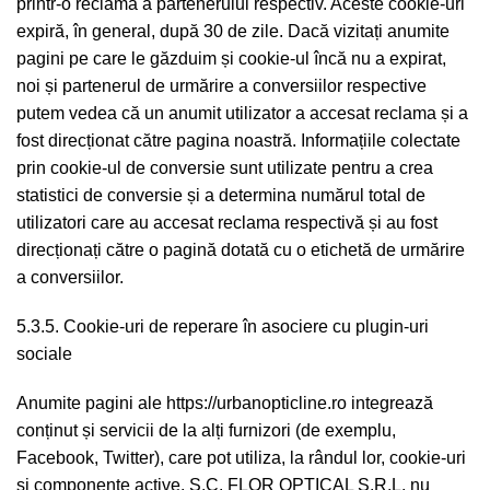
printr-o reclamă a partenerului respectiv. Aceste cookie-uri
expiră, în general, după 30 de zile. Dacă vizitați anumite
pagini pe care le găzduim și cookie-ul încă nu a expirat,
noi și partenerul de urmărire a conversiilor respective
putem vedea că un anumit utilizator a accesat reclama și a
fost direcționat către pagina noastră. Informațiile colectate
prin cookie-ul de conversie sunt utilizate pentru a crea
statistici de conversie și a determina numărul total de
utilizatori care au accesat reclama respectivă și au fost
direcționați către o pagină dotată cu o etichetă de urmărire
a conversiilor.
5.3.5. Cookie-uri de reperare în asociere cu plugin-uri
sociale
Anumite pagini ale https://urbanopticline.ro integrează
conținut și servicii de la alți furnizori (de exemplu,
Facebook, Twitter), care pot utiliza, la rândul lor, cookie-uri
și componente active. S.C. FLOR OPTICAL S.R.L. nu