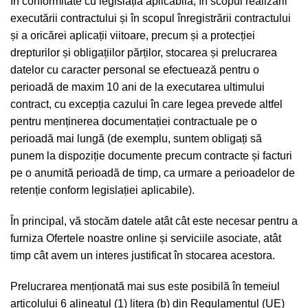
În conformitate cu legislația aplicabilă, în scopul realizării
executării contractului și în scopul înregistrării contractului
și a oricărei aplicații viitoare, precum și a protecției
drepturilor și obligațiilor părților, stocarea și prelucrarea
datelor cu caracter personal se efectuează pentru o
perioadă de maxim 10 ani de la executarea ultimului
contract, cu excepția cazului în care legea prevede altfel
pentru menținerea documentației contractuale pe o
perioadă mai lungă (de exemplu, suntem obligați să
punem la dispoziție documente precum contracte și facturi
pe o anumită perioadă de timp, ca urmare a perioadelor de
retenție conform legislației aplicabile).
În principal, vă stocăm datele atât cât este necesar pentru a
furniza Ofertele noastre online și serviciile asociate, atât
timp cât avem un interes justificat în stocarea acestora.
Prelucrarea menționată mai sus este posibilă în temeiul
articolului 6 alineatul (1) litera (b) din Regulamentul (UE)