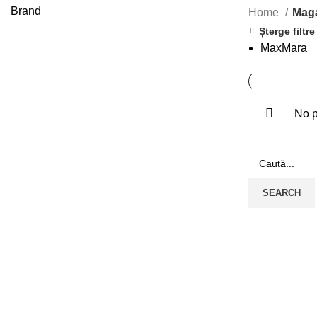
Brand
Home
Mag
Șterge filtre
MaxMara
No p
SEARCH