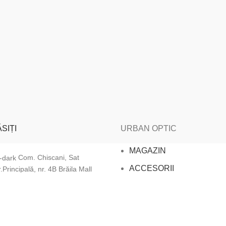
SIȚI
URBAN OPTIC
MAGAZIN
Com. Chiscani, Sat
ACCESORII
.Principală, nr. 4B Brăila Mall
LENTILE DE CONTACT
Str. Eremia Grigorescu, Nr
rter (intersecția Bulevardului
LENTILE DE VEDERE
cu Str. Gării).
OCHELARI SOARE