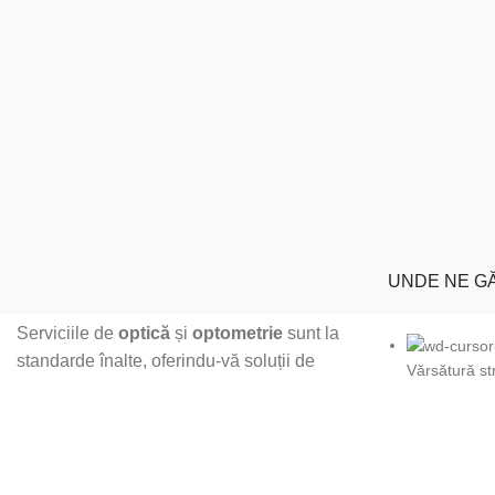
UNDE NE GĂ
Serviciile de
optică
și
optometrie
sunt la
standarde înalte, oferindu-vă soluții de
Vărsătură str
corecție vizuală în functie de nevoi,
așteptări și buget.
40, bl 5A, pa
Dorobanților 