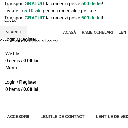
Transport
GRATUIT
la comenzi peste
500 de lei
!
Livrare în
5-10 zile
pentru comenzile speciale
Transport
GRATUIT
la comenzi peste
500 de lei
!
SEARCH
ACASĂ
RAME OCHELARI
LENT
Login / Register
Scrie pentru a găsi produsul căutat.
Wishlist
0
items
/
0.00
lei
Menu
Login / Register
0
items
/
0.00
lei
Magazin
ACCESORII
LENTILE DE CONTACT
LENTILE DE VE
0 Produse
21 Produse
0 Produse