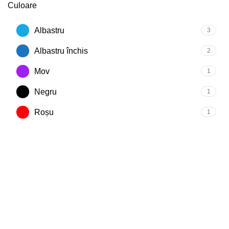
Culoare
Albastru
3
Albastru închis
2
Mov
1
Negru
1
Roșu
1