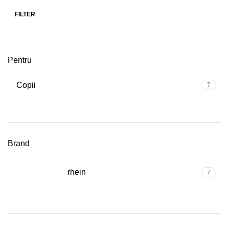
FILTER
Min
Max
price
price
Pentru
Copii
7
Brand
rhein
7