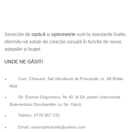
Serviciile de
optică
și
optometrie
sunt la standarde înalte,
oferindu-vă soluții de corecție vizuală în functie de nevoi,
așteptări și buget.
UNDE NE GĂSIȚI
Com. Chiscani, Sat Vărsătură str.Principală, nr. 4B Brăila
Mall
Str. Eremia Grigorescu, Nr 40, bl 5A, parter (intersecția
Bulevardului Dorobanților cu Str. Gării).
Telefon: 0770 907 231
Email: urbanopticbraila@yahoo.com