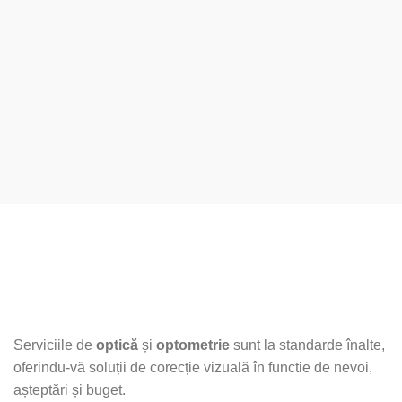
Serviciile de
optică
și
optometrie
sunt la standarde înalte,
oferindu-vă soluții de corecție vizuală în functie de nevoi,
așteptări și buget.