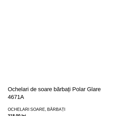
Ochelari de soare bărbați Polar Glare
4671A
OCHELARI SOARE
,
BĂRBAȚI
318.00
lei