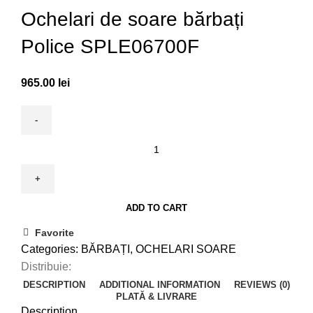
Ochelari de soare bărbați
Police SPLE06700F
965.00
lei
Ochelari
de
soare
bărbați
ADD TO CART
Police
SPLE06700F
Favorite
quantity
Categories:
BĂRBAȚI
,
OCHELARI SOARE
Distribuie:
DESCRIPTION
ADDITIONAL INFORMATION
REVIEWS (0)
PLATĂ & LIVRARE
Description