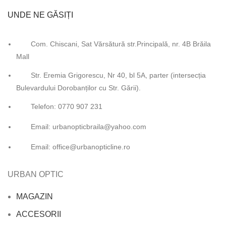
UNDE NE GĂSIȚI
Com. Chiscani, Sat Vărsătură str.Principală, nr. 4B Brăila
Mall
Str. Eremia Grigorescu, Nr 40, bl 5A, parter (intersecția
Bulevardului Dorobanților cu Str. Gării).
Telefon: 0770 907 231
Email: urbanopticbraila@yahoo.com
Email: office@urbanopticline.ro
URBAN OPTIC
MAGAZIN
ACCESORII