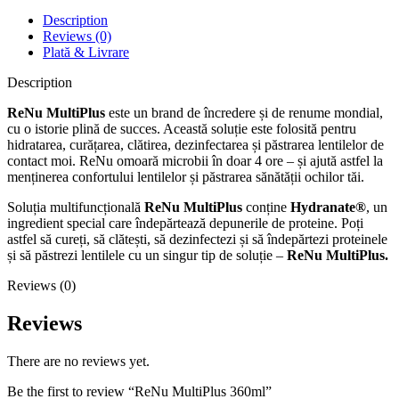
Description
Reviews (0)
Plată & Livrare
Description
ReNu MultiPlus
este un brand de încredere și de renume mondial,
cu o istorie plină de succes. Această soluție este folosită pentru
hidratarea, curățarea, clătirea, dezinfectarea și păstrarea lentilelor de
contact moi. ReNu omoară microbii în doar 4 ore – și ajută astfel la
menținerea confortului lentilelor și păstrarea sănătății ochilor tăi.
Soluția multifuncțională
ReNu MultiPlus
conține
Hydranate®
, un
ingredient special care îndepărtează depunerile de proteine. Poți
astfel să cureți, să clătești, să dezinfectezi și să îndepărtezi proteinele
și să păstrezi lentilele cu un singur tip de soluție –
ReNu MultiPlus.
Reviews (0)
Reviews
There are no reviews yet.
Be the first to review “ReNu MultiPlus 360ml”