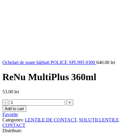
Ochelari de soare bărbați POLICE SPL995 0300
640.00
lei
ReNu MultiPlus 360ml
53.00
lei
ReNu
MultiPlus
Add to cart
360ml
Favorite
quantity
Categories:
LENTILE DE CONTACT
,
SOLUȚII LENTILE
CONTACT
Distribuie: