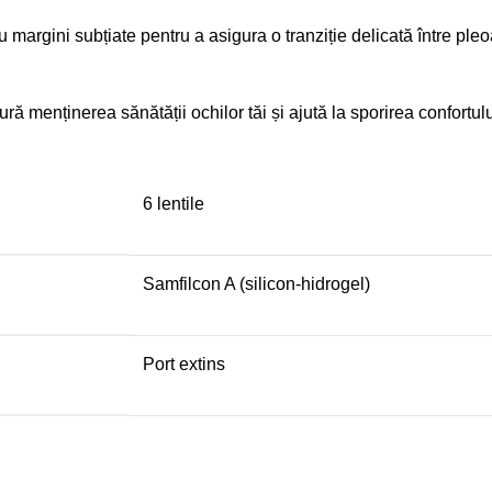
gini subțiate pentru a asigura o tranziție delicată între pleoape
ră menținerea sănătății ochilor tăi și ajută la sporirea confortului
6 lentile
Samfilcon A (silicon-hidrogel)
Port extins