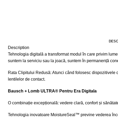
DESC
Description
Tehnologia digitală a transformat modul în care privim lumea
suntem la serviciu sau la joacă, suntem în permanență conect
Rata Clipitului Redusă: Atunci când folosesc dispozitivele di
lentilelor de contact.
Bausch + Lomb ULTRA® Pentru Era Digitala
O combinație excepțională: vedere clară, confort și sănătat
Tehnologia inovatoare MoistureSeal™ previne vederea încețoș