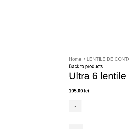
Home
LENTILE DE CON
Back to products
Ultra 6 lentile
195.00
lei
Ultra
6