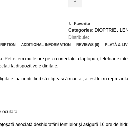
lentile
quantity
Favorite
Categories:
DIOPTRIE
,
LE
Distribuie:
RIPTION
ADDITIONAL INFORMATION
REVIEWS (0)
PLATĂ & LI
. Petrecem multe ore pe zi conectați la laptopuri, telefoane intel
ați la dispozitivele digitale.
gitale, pacienții tind să clipească mai rar, acest lucru reprezint
e oculară.
ată asociată deshidratării lentilelor și asigură 16 ore de hidra