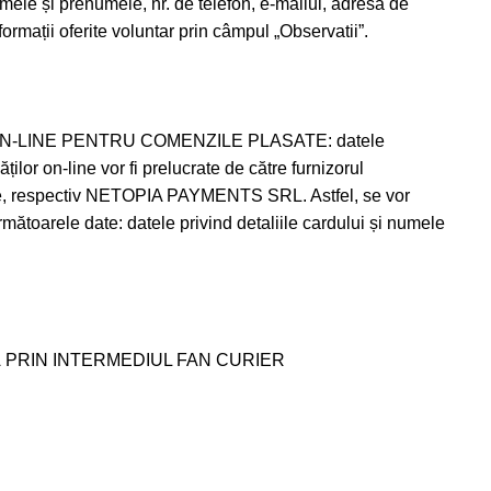
mele și prenumele, nr. de telefon, e-mailul, adresa de
nformații oferite voluntar prin câmpul „Observatii”.
-LINE PENTRU COMENZILE PLASATE: datele
ților on-line vor fi prelucrate de către furnizorul
, respectiv NETOPIA PAYMENTS SRL. Astfel, se vor
ătoarele date: datele privind detaliile cardului și numele
 PRIN INTERMEDIUL FAN CURIER