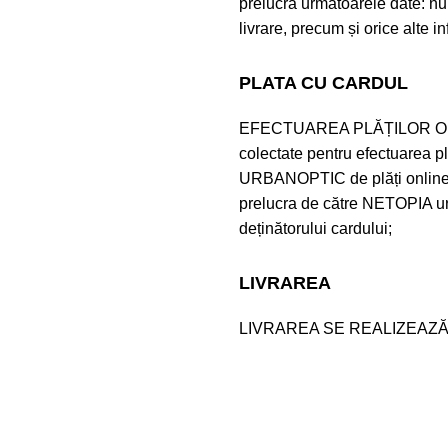
prelucra următoarele date: nu
livrare, precum și orice alte i
PLATA CU CARDUL
EFECTUAREA PLĂȚILOR ON
colectate pentru efectuarea plă
URBANOPTIC de plăți online
prelucra de către NETOPIA urm
deținătorului cardului;
LIVRAREA
LIVRAREA SE REALIZEAZĂ