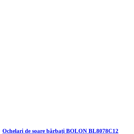
Ochelari de soare bărbați BOLON BL8078C12