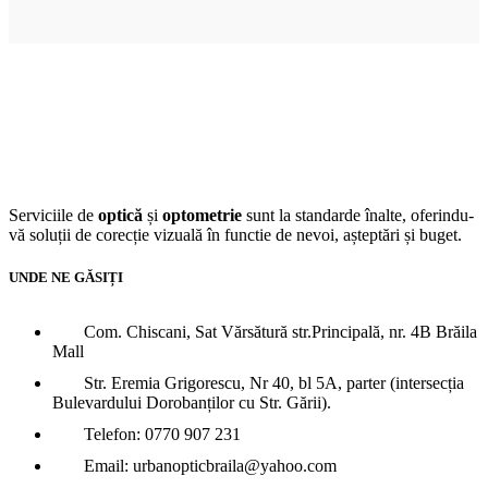
Serviciile de
optică
și
optometrie
sunt la standarde înalte, oferindu-
vă soluții de corecție vizuală în functie de nevoi, așteptări și buget.
UNDE NE GĂSIȚI
Com. Chiscani, Sat Vărsătură str.Principală, nr. 4B Brăila
Mall
Str. Eremia Grigorescu, Nr 40, bl 5A, parter (intersecția
Bulevardului Dorobanților cu Str. Gării).
Telefon: 0770 907 231
Email: urbanopticbraila@yahoo.com