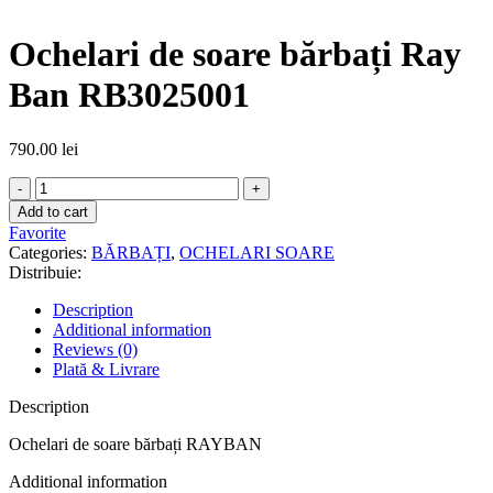
Ochelari de soare bărbați Ray
Ban RB3025001
790.00
lei
Ochelari
de
Add to cart
soare
Favorite
bărbați
Categories:
BĂRBAȚI
,
OCHELARI SOARE
Ray
Distribuie:
Ban
RB3025001
Description
quantity
Additional information
Reviews (0)
Plată & Livrare
Description
Ochelari de soare bărbați RAYBAN
Additional information