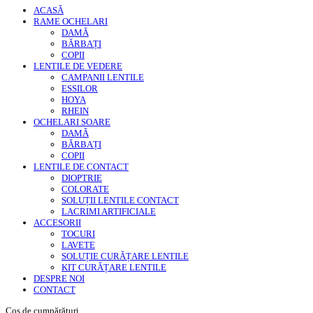
ACASĂ
RAME OCHELARI
DAMĂ
BĂRBAȚI
COPII
LENTILE DE VEDERE
CAMPANII LENTILE
ESSILOR
HOYA
RHEIN
OCHELARI SOARE
DAMĂ
BĂRBAȚI
COPII
LENTILE DE CONTACT
DIOPTRIE
COLORATE
SOLUȚII LENTILE CONTACT
LACRIMI ARTIFICIALE
ACCESORII
TOCURI
LAVETE
SOLUȚIE CURĂȚARE LENTILE
KIT CURĂȚARE LENTILE
DESPRE NOI
CONTACT
Coș de cumpărături