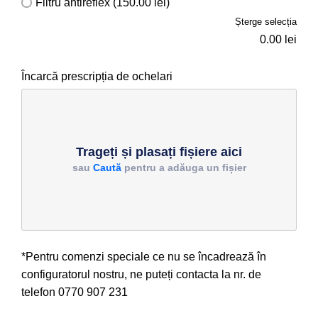
Filtru antireflex (150.00 lei)
Șterge selecția
0.00
lei
Încarcă prescripția de ochelari
Trageți și plasați fișiere aici
sau
Caută
pentru a adăuga un fișier
*Pentru comenzi speciale ce nu se încadrează în
configuratorul nostru, ne puteți contacta la nr. de
telefon
0770 907 231