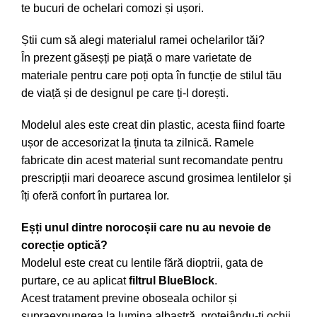
te bucuri de ochelari comozi și ușori.
Știi cum să alegi materialul ramei ochelarilor tăi?
În prezent găseșți pe piață o mare varietate de
materiale pentru care poți opta în funcție de stilul tău
de viață și de designul pe care ți-l dorești.
Modelul ales este creat din plastic, acesta fiind foarte
ușor de accesorizat la ținuta ta zilnică. Ramele
fabricate din acest material sunt recomandate pentru
prescripții mari deoarece ascund grosimea lentilelor și
îți oferă confort în purtarea lor.
Eșți unul dintre norocoșii care nu au nevoie de
corecție optică?
Modelul este creat cu lentile fără dioptrii, gata de
purtare, ce au aplicat
filtrul BlueBlock
.
Acest tratament previne oboseala ochilor și
supraexpunerea la lumina albastră, protejându-ți ochii