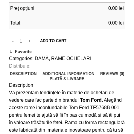
Preț opțiuni:
0.00
lei
Total:
0.00
lei
ADD TO CART
Favorite
Categories:
DAMĂ
,
RAME OCHELARI
Distribuie:
DESCRIPTION
ADDITIONAL INFORMATION
REVIEWS (0)
PLATĂ & LIVRARE
Description
Vă prezentăm tendințele în materie de ochelari de
vedere care fac parte din brandul
Tom Ford.
Alegând
aceste rame inconfundabile Tom Ford TF5768B 001
pentru femei te ajută să fii în pas cu modă și să îți pui
în valoare trăsăturile feței. Rama cu forma rectangulară
este fabricată din materiale inovatoare pentru că tu să