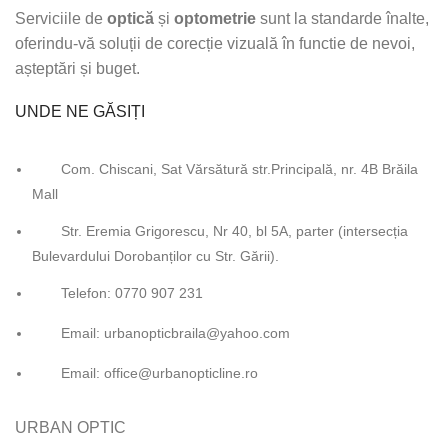
Serviciile de
optică
și
optometrie
sunt la standarde înalte,
oferindu-vă soluții de corecție vizuală în functie de nevoi,
așteptări și buget.
UNDE NE GĂSIȚI
Com. Chiscani, Sat Vărsătură str.Principală, nr. 4B Brăila
Mall
Str. Eremia Grigorescu, Nr 40, bl 5A, parter (intersecția
Bulevardului Dorobanților cu Str. Gării).
Telefon: 0770 907 231
Email: urbanopticbraila@yahoo.com
Email: office@urbanopticline.ro
URBAN OPTIC